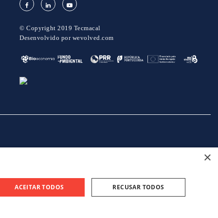
© Copyright 2019 Tecmacal
Desenvolvido por
wevolved.com
×
projeto 46082 - GreenShoes 4.0
projeto 38470 - ADDITIVE.PIM
ACEITAR TODOS
RECUSAR TODOS