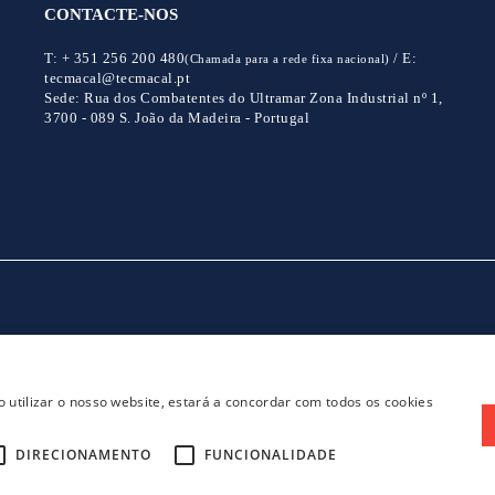
CONTACTE-NOS
T:
+ 351 256 200 480
/
E:
(Chamada para a rede fixa nacional)
tecmacal@tecmacal.pt
Sede:
Rua dos Combatentes do Ultramar Zona Industrial nº 1,
3700 - 089 S. João da Madeira - Portugal
CONTACTOS
POLITICA DE PRIVACIDADE
 utilizar o nosso website, estará a concordar com todos os cookies
DIRECIONAMENTO
FUNCIONALIDADE