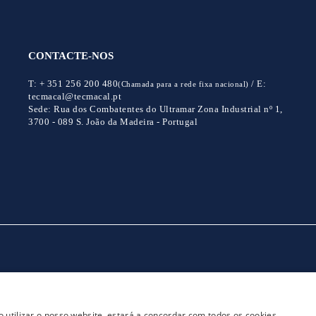
CONTACTE-NOS
T:
+ 351 256 200 480
/
E:
(Chamada para a rede fixa nacional)
tecmacal@tecmacal.pt
Sede:
Rua dos Combatentes do Ultramar Zona Industrial nº 1,
3700 - 089 S. João da Madeira - Portugal
CONTACTOS
POLITICA DE PRIVACIDADE
 utilizar o nosso website, estará a concordar com todos os cookies