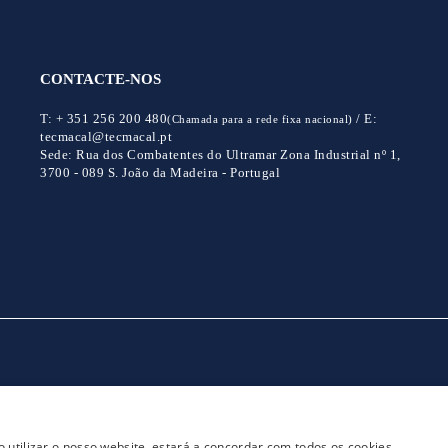
CONTACTE-NOS
T:
+ 351 256 200 480
/
E:
(Chamada para a rede fixa nacional)
tecmacal@tecmacal.pt
Sede:
Rua dos Combatentes do Ultramar Zona Industrial nº 1,
3700 - 089 S. João da Madeira - Portugal
CONTACTOS
POLITICA DE PRIVACIDADE
 utilizar o nosso website, estará a concordar com todos os cookies