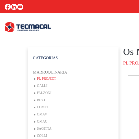
Os 
CATEGORIAS
PL PRO
MARROQUINARIA
PL PROJECT
GALLI
FALZONI
BIBO
COMEC
OMAV
OMAC
SAGITTA
COLLI