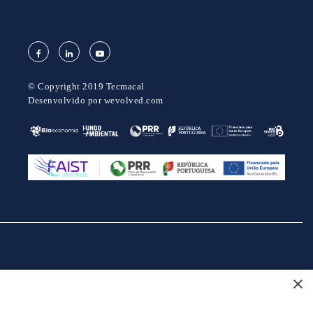
© Copyright 2019 Tecmacal
Desenvolvido por
wevolved.com
×
projeto 46082 - GreenShoes 4.0
projeto 38470 - ADDITIVE.PIM