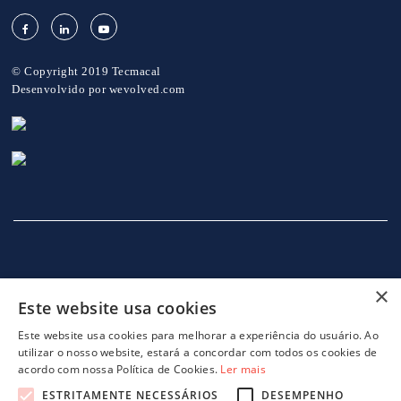
© Copyright 2019 Tecmacal
Desenvolvido por
wevolved.com
×
Este website usa cookies
INÍCIO
EMPRESA
SERVIÇOS
MÁQUINAS
NOTICIAS
CONTACTOS
POLITICA DE PRIVACIDADE
Este website usa cookies para melhorar a experiência do usuário. Ao
utilizar o nosso website, estará a concordar com todos os cookies de
acordo com nossa Política de Cookies.
Ler mais
ESTRITAMENTE NECESSÁRIOS
DESEMPENHO